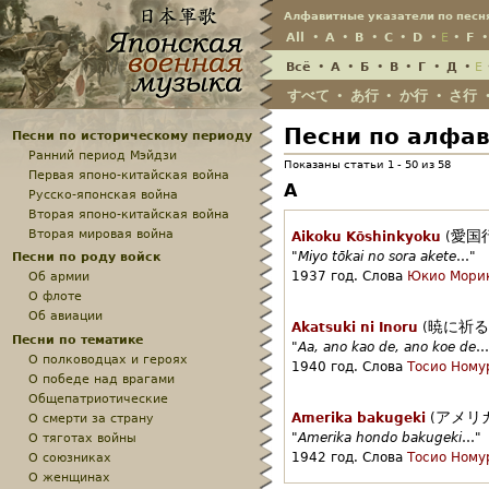
Алфавитные указатели по песн
All
•
A
•
B
•
C
•
D
•
E
•
F
Всё
•
А
•
Б
•
В
•
Г
•
Д
•
Е
すべて
あ行
か行
さ行
•
•
•
Песни по алфав
Песни по историческому периоду
Ранний период Мэйдзи
Показаны статьи 1 - 50 из 58
Первая японо-китайская война
A
Русско-японская война
Вторая японо-китайская война
Вторая мировая война
愛国
Aikoku Kōshinkyoku
(
Песни по роду войск
"
Miyo tōkai no sora akete
…"
Об армии
1937 год.
Слова
Юкио Мори
О флоте
Об авиации
暁に祈る
Akatsuki ni Inoru
(
Песни по тематике
"
Aa, ano kao de, ano koe de
…
О полководцах и героях
1940 год.
Слова
Тосио Ному
О победе над врагами
Общепатриотические
アメリ
О смерти за страну
Amerika bakugeki
(
О тяготах войны
"
Amerika hondo bakugeki
…"
О союзниках
1942 год.
Слова
Тосио Ному
О женщинах