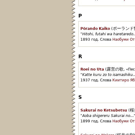
P
ポーランド
Pōrando Kaiko
(
"
Hitohi, futahi wa haretaredo
1893 год.
Слова
Наобуми От
R
露営の歌
Roei no Uta
(
,
«Пес
"
Katte kuru zo to isamashiku
1937 год.
Слова
Киитиро Яб
S
桜
Sakurai no Ketsubetsu
(
"
Aoba shigereru Sakurai no
…
1899 год.
Слова
Наобуми От
桜井の別