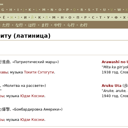
Jump to Navigation
ям
•
G
•
H
•
I
•
J
•
K
•
L
•
M
•
N
•
O
•
P
•
Q
•
R
•
S
•
T
•
U
•
V
•
W
•
X
•
Ё
•
Ж
•
З
•
И
•
Й
•
К
•
Л
•
М
•
Н
•
О
•
П
•
Р
•
С
•
Т
•
У
•
Ф
•
Х
た行
な行
は行
ま行
や行
ら行
わ行
•
•
•
•
•
•
•
иту (латиница)
行進曲
,
«Патриотический марш»)
Arawashi no 
"
Mita ka gin'y
кавы
;
музыка
Токити Сэтогути
.
1938 год.
Сло
歩
,
«Молитва на рассвете»)
Aruku Uta
(
"
"
Aruke, aruke,
ры
;
музыка
Юдзи Косэки
.
1940 год.
Сло
カ爆撃
,
«Бомбардировка Америки»)
ры
;
музыка
Юдзи Косэки
.