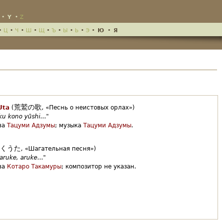
•
Y
•
Z
•
Ц
•
Ч
•
Ш
•
Щ
•
Ъ
•
Ы
•
Ь
•
Э
•
Ю
•
Я
荒鷲の歌
Uta
(
,
«Песнь о неистовых орлах»)
oku kono yūshi
…"
ва
Тацуми Адзумы
;
музыка
Тацуми Адзумы
.
くうた
,
«Шагательная песня»)
 aruke, aruke
…"
ва
Котаро Такамуры
;
композитор не указан.