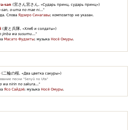
宮さん宮さん
ya-san
(
,
«Сударь принц, сударь принц»)
a-san, o-uma no mae ni
…"
да.
Слова
Ядзиро Синагавы
;
композитор не указан.
麦と兵隊
i
(
,
«Хлеб и солдаты»)
to jinba wa susumu
…"
ва
Масато Фудзиты
;
музыка
Носё Омуры
.
二輪の桜
a
(
,
«Два цветка сакуры»)
звание песни "Senyū no Uta"
o wa nirin no sakura
…"
ва
Ясо Сайдзё
;
музыка
Носё Омуры
.