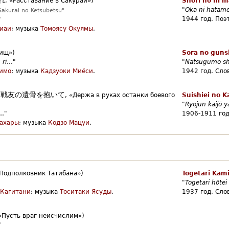
,
«Расставание в Сакураи»)
Shōri no hi 
"
Oka ni hatam
akurai no Ketsubetsu"
1944 год.
Поэт
"
иаи
;
музыка
Томоясу Окуямы
.
рищ»)
Sora no guns
 ri
…"
"
Natsugumo sh
имо
;
музыка
Кадзуоки Миёси
.
1942 год.
Сло
戦友の遺骨を抱いて
(
,
«Держа в руках останки боевого
Suishiei no K
"
Ryojun kaijō y
…"
1906-1911 год
ахары
;
музыка
Кодзо Мацуи
.
Подполковник Татибана»)
Togetari Kam
"
Togetari hōtei
 Кагитани
;
музыка
Тоситаки Ясуды
.
1937 год.
Сло
«Пусть враг неисчислим»)
"