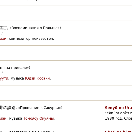
懐古
,
«Воспоминания о Польше»)
…"
иаи
;
композитор неизвестен.
ня на привале»)
…"
уути
;
музыка
Юдзи Косэки
.
井の訣別
,
«Прощание в Сакураи»)
Senyū no Uta
"
"
Kimi to boku t
иаи
;
музыка
Томоясу Окуямы
.
1939 год.
Сло
れ