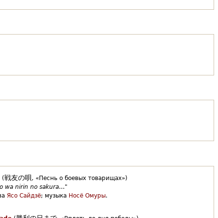
戦友の唄
(
,
«Песнь о боевых товарищах»)
o wa nirin no sakura
…"
ва
Ясо Сайдзё
;
музыка
Носё Омуры
.
勝利の日まで