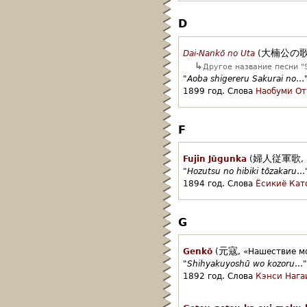
D
大楠公の
Dai-Nankō no Uta
(
↳
Другое название песни "S
"
Aoba shigereru Sakurai no
…
1899 год.
Слова
Наобуми От
F
婦人従軍歌
Fujin Jūgunka
(
,
"
Hozutsu no hibiki tōzakaru
…
1894 год.
Слова
Ёсикиё Кат
G
元寇
Genkō
(
,
«Нашествие м
"
Shihyakuyoshū wo kozoru
…"
1892 год.
Слова
Кэнси Нага