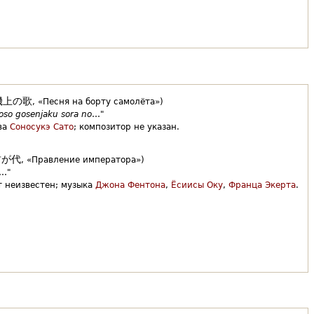
機上の歌
,
«Песня на борту самолёта»)
oso gosenjaku sora no
…"
ва
Соносукэ Сато
;
композитор не указан.
君が代
,
«Правление императора»)
…"
т неизвестен;
музыка
Джона Фентона
,
Ёсиисы Оку
,
Франца Экерта
.