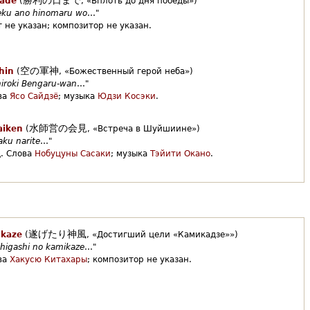
made
(
,
«Вплоть до дня победы»)
eku ano hinomaru wo
…"
 не указан;
композитор не указан.
空の軍神
hin
(
,
«Божественный герой неба»)
iroki Bengaru-wan
…"
ва
Ясо Сайдзё
;
музыка
Юдзи Косэки
.
水師営の会見
aiken
(
,
«Встреча в Шуйшиине»)
aku narite
…"
.
Слова
Нобуцуны Сасаки
;
музыка
Тэйити Окано
.
遂げたり神風
ikaze
(
,
«Достигший цели «Камикадзе»»)
 higashi no kamikaze
…"
ва
Хакусю Китахары
;
композитор не указан.