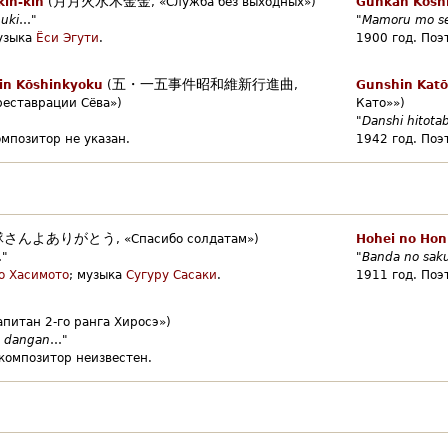
月月火水木金金
kin-kin
(
,
«Служба без выходных»)
Gunkan Kōsh
buki
…"
"
Mamoru mo s
узыка
Ёси Эгути
.
1900 год.
Поэт
五・一五事件昭和維新行進曲
hin Kōshinkyoku
(
,
Gunshin Katō
еставрации Сёва»)
Като»»)
"
Danshi hitota
омпозитор не указан.
1942 год.
Поэт
隊さんよありがとう
,
«Спасибо солдатам»)
Hohei no Hon
"
"
Banda no sakur
о Хасимото
;
музыка
Сугуру Сасаки
.
1911 год.
Поэт
апитан 2-го ранга Хиросэ»)
u dangan
…"
композитор неизвестен.