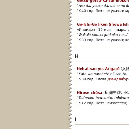
Getsu-getsu-ka-sui-moku-
"
Asa da, yoake da, ushio no i
1940 год.
Поэт не указан;
м
Go-Ichi-Go Jiken Shōwa Is
«Инцидент 15 мая — марш р
"
Wakaki rikusei junkoku no
…"
1933 год.
Поэт не указан;
к
H
兵
Heitai-san yo, Arigatō
(
"
Kata wo narabete nii-san to
…
1939 год.
Слова
Дзэндзабур
広瀬中佐
Hirose-chūsa
(
,
«К
"
Todoroku tsutsuoto, tobikur
1912 год.
Поэт неизвестен;
I