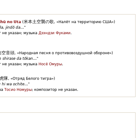
米本土空襲の歌
hū no Uta
(
,
«Налёт на территорию США»)
da, jindō da
…"
 не указан;
музыка
Дзэндзи Фуками
.
防空音頭
,
«Народная песня о противовоздушной обороне»)
n shirase da tōkan
…"
 не указан;
музыка
Носё Омуры
.
虎隊
,
«Отряд Белого тигра»)
 hi wa ochite
…"
ва
Тосио Номуры
;
композитор не указан.