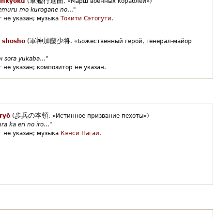
軍艦行進曲
inkyoku
(
,
«Марш военных кораблей»)
emuru mo kurogane no
…"
 не указан;
музыка
Токити Сэтогути
.
軍神加藤少将
 shōshō
(
,
«Божественный герой, генерал-майор
bi sora yukaba
…"
 не указан;
композитор не указан.
歩兵の本領
ryō
(
,
«Истинное призвание пехоты»)
a ka eri no iro
…"
 не указан;
музыка
Кэнси Нагаи
.