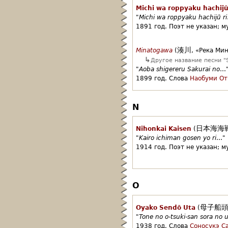
Michi wa roppyaku hachijū
"
Michi wa roppyaku hachijū ri
1891 год.
Поэт не указан;
м
湊川
Minatogawa
(
,
«Река Мин
↳
Другое название песни "S
"
Aoba shigereru Sakurai no
…
1899 год.
Слова
Наобуми От
N
日本海海
Nihonkai Kaisen
(
"
Kairo ichiman gosen yo ri
…"
1914 год.
Поэт не указан;
м
O
母子船
Oyako Sendō Uta
(
"
Tone no o-tsuki-san sora no 
1938 год.
Слова
Соносукэ С