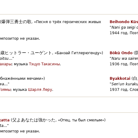
爆弾三勇士の歌
(
,
«Песня о трёх героических живых
Beihondo Kūs
"
Nani ga seigi 
1944 год.
Поэт
омпозитор не указан.
万歳ヒットラー・ユーゲント
,
«Банзай Гитлерюгенду»)
Bōkū Ondo
(
oitsu
…"
"
Naru wa saire
ахары
;
музыка
Тэцуо Такасины
.
1936 год.
Поэт
白
обнажёнными мечами»)
Byakkotai
(
wa
…"
"
Sen'un kuraku
Тоямы
;
музыка
Шарля Леру
.
1937 год.
Сло
父よあなたは強かった
katta
(
,
«Отец, ты был смелым»)
ta
…"
омпозитор не указан.