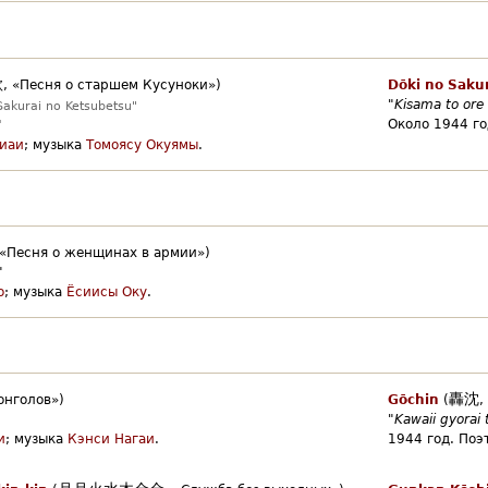
歌
,
«Песня о старшем Кусуноки»)
Dōki no Saku
"
Kisama to ore
akurai no Ketsubetsu"
Около 1944 го
"
иаи
;
музыка
Томоясу Окуямы
.
«Песня о женщинах в армии»)
"
о
;
музыка
Ёсиисы Оку
.
轟沈
онголов»)
Gōchin
(
,
"
Kawaii gyorai 
и
;
музыка
Кэнси Нагаи
.
1944 год.
Поэт