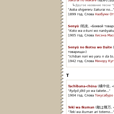
Sakurai no Wakare
(
↳
Другое название песни "S
"
Aoba shigereru Sakurai no
…
1899 год.
Слова
Наобуми От
戦友
Senyū
(
,
«Боевой това
"
Koko wa o-kuni wo nanbyaku
1905 год.
Слова
Хисэна Мас
Senyū no Ikotsu wo Daite
товарища»)
"
Ichiban nori wo yaru n da to
1942 год.
Слова
Минору Куг
T
橘中佐
Tachibana-chūsa
(
,
«
"
Ryōyō jōtō yo wa takete
…"
1904 год.
Слова
Токусабуро
敵は幾万
Teki wa Ikuman
(
,
"
Teki wa ikuman ari totemo
…