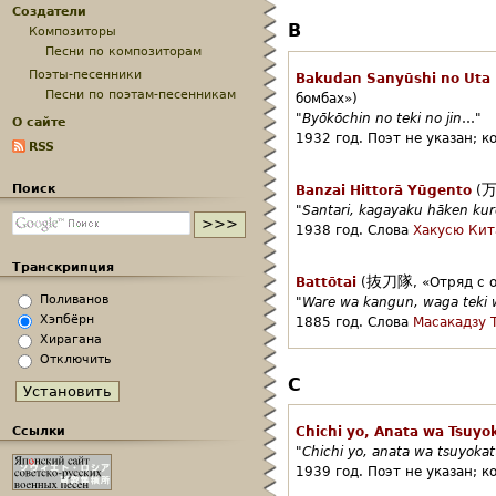
Создатели
B
Композиторы
Песни по композиторам
Поэты-песенники
Bakudan Sanyūshi no Uta
Песни по поэтам-песенникам
бомбах»)
"
Byōkōchin no teki no jin
…"
О сайте
1932 год.
Поэт не указан;
к
RSS
Поиск
Banzai Hittorā Yūgento
(
"
Santari, kagayaku hāken kur
1938 год.
Слова
Хакусю Кит
Транскрипция
抜刀隊
Battōtai
(
,
«Отряд с 
Поливанов
"
Ware wa kangun, waga teki 
Хэпбёрн
1885 год.
Слова
Масакадзу 
Хирагана
Отключить
C
Ссылки
Chichi yo, Anata wa Tsuyo
"
Chichi yo, anata wa tsuyokat
1939 год.
Поэт не указан;
к