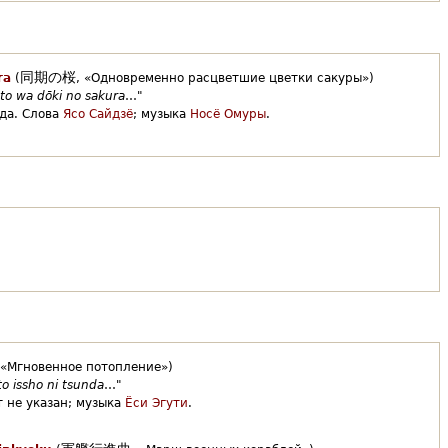
同期の桜
ra
(
,
«Одновременно расцветшие цветки сакуры»)
 to wa dōki no sakura
…"
да.
Слова
Ясо Сайдзё
;
музыка
Носё Омуры
.
«Мгновенное потопление»)
to issho ni tsunda
…"
 не указан;
музыка
Ёси Эгути
.