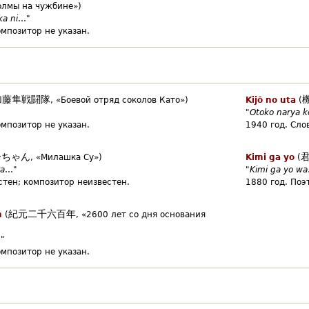
олмы на чужбине»)
ka ni
…"
омпозитор не указан.
加藤隼戦闘隊
,
«Боевой отряд соколов Като»)
Kijō no uta
(
"
Otoko narya k
омпозитор не указан.
1940 год.
Сло
ーちゃん
,
«Милашка Су»)
Kimi ga yo
(
ra
…"
"
Kimi ga yo wa
стен;
композитор неизвестен.
1880 год.
Поэ
紀元二千六百年
n
(
,
«2600 лет со дня основания
"
омпозитор не указан.