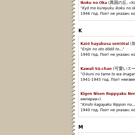
異国の丘
Ikoku no Oka
(
,
«Х
"
Kyō mo kureyuku ikoku no o
1946 год.
Поэт не указан;
к
K
Katō hayabusa sentōtai
(
"
Enjin no oto dōdō to
…"
1940 год.
Поэт не указан;
к
可愛いス
Kawaii Sū-chan
(
"
O-kuni no tame to wa iinaga
1941-1945 год.
Поэт неизве
Kigen Nisen Roppyaku Ne
империи»)
"
Kinshi kagayaku Nippon no
…
1940 год.
Поэт не указан;
к
M