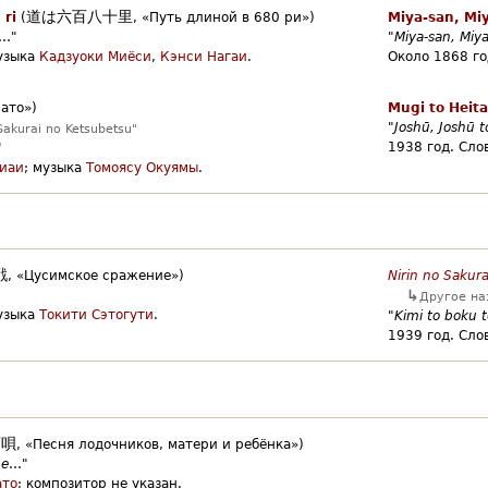
道は六百八十里
 ri
(
,
«Путь длиной в 680 ри»)
Miya-san, Mi
…"
"
Miya-san, Miy
узыка
Кадзуоки Миёси
,
Кэнси Нагаи
.
Около 1868 го
ато»)
Mugi to Heita
"
Joshū, Joshū 
akurai no Ketsubetsu"
1938 год.
Сло
"
иаи
;
музыка
Томоясу Окуямы
.
戦
,
«Цусимское сражение»)
Nirin no Sakur
↳
Другое на
узыка
Токити Сэтогути
.
"
Kimi to boku t
1939 год.
Сло
頭唄
,
«Песня лодочников, матери и ребёнка»)
ue
…"
ато
;
композитор не указан.