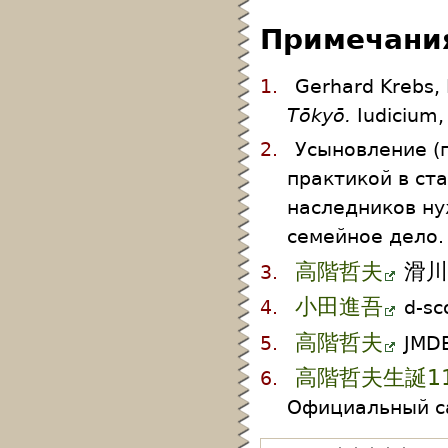
Примечани
1.
Gerhard Krebs,
Tōkyō.
Iudicium,
2.
Усыновление (
практикой в ста
наследников ну
семейное дело.
高階哲夫
滑
3.
小田進吾
4.
d-sc
高階哲夫
5.
JMDB
高階哲夫生誕1
6.
Официальный са