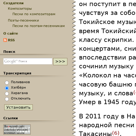
он поступит в п
Создатели
Композиторы
чувствуя за соб
Песни по композиторам
Токийское музы
Поэты-песенники
Песни по поэтам-песенникам
время Токийский
О сайте
классу скрипки.
RSS
концертами, сн
Поиск
впоследствии р
сочинил музыку 
Транскрипция
«Колокол на час
Поливанов
часовую башню 
Хэпбёрн
музыку, и слова
Хирагана
Отключить
Умер в 1945 году
В 2011 году в Н
Ссылки
народной песни 
Такасины
.
6