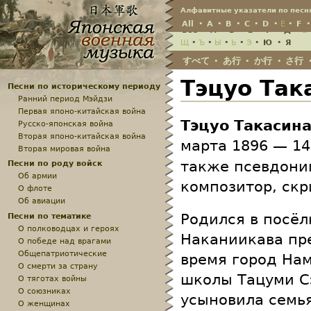
Jump
Алфавитные указатели по песн
All
•
A
•
B
•
C
•
D
•
E
•
F
Всё
•
А
•
Б
•
В
•
Г
•
Д
•
Е
Щ
•
Ъ
•
Ы
•
Ь
•
Э
•
Ю
•
Я
すべて
あ行
か行
さ行
•
•
•
Тэцуо Так
Песни по историческому периоду
Ранний период Мэйдзи
Первая японо-китайская война
Тэцуо Такасин
Русско-японская война
Вторая японо-китайская война
марта 1896 — 14
Вторая мировая война
также псевдони
Песни по роду войск
Об армии
композитор, скр
О флоте
Об авиации
Родился в посёл
Песни по тематике
О полководцах и героях
Наканиикава пр
О победе над врагами
Общепатриотические
время город Нам
О смерти за страну
школы Тацуми Сэ
О тяготах войны
О союзниках
усыновила семь
О женщинах