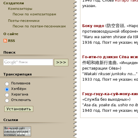
1940 год.
Слова
Котаро Так
Создатели
указан.
Композиторы
Песни по композиторам
Поэты-песенники
防空音頭
Боку ондо
(
,
«Наро
Песни по поэтам-песенникам
противовоздушной обороне»
О сайте
"
Naru wa sairen shirase da tō
RSS
1936 год.
Поэт не указан;
м
Поиск
Го-ити-го дзикэн Сёва ис
件昭和維新行進曲
,
«Инциден
реставрации Сёва»)
"
Wakaki rikusei junkoku no
…"
Транскрипция
1933 год.
Поэт не указан;
к
Поливанов
Хэпбёрн
Гэцу-гэцу-ка-суй-моку-ки
Хирагана
«Служба без выходных»)
Отключить
"
Asa da, yoake da, ushio no i
1940 год.
Поэт не указан;
м
Ссылки