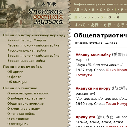
Jump
Алфавитные указатели по песн
All
•
A
•
B
•
C
•
D
•
E
•
F
Всё
•
А
•
Б
•
В
•
Г
•
Д
•
Е
Щ
•
Ъ
•
Ы
•
Ь
•
Э
•
Ю
•
Я
すべて
あ行
か行
さ行
•
•
•
Общепатриотич
Песни по историческому периоду
Ранний период Мэйдзи
Показаны статьи 1 - 11 из 11
Первая японо-китайская война
Русско-японская война
愛国行
Айкоку косинкёку
(
Вторая японо-китайская война
марш»)
Вторая мировая война
"
Miyo tōkai no sora akete
…"
Песни по роду войск
1937 год.
Слова
Юкио Мори
Об армии
Сэтогути
.
О флоте
Об авиации
暁に祈
Песни по тематике
Акацуки ни инору
(
О полководцах и героях
рассвете»)
О победе над врагами
"
Aa, ano kao de, ano koe de
…
Общепатриотические
1940 год.
Слова
Тосио Ному
О смерти за страну
О тяготах войны
歩くうた
Аруку ута
(
,
«Шага
О союзниках
"
Aruke, aruke, aruke, aruke
…
О женщинах