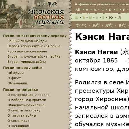
Jump
Алфавитные указатели по песн
All
•
A
•
B
•
C
•
D
•
E
•
F
Всё
•
А
•
Б
•
В
•
Г
•
Д
•
Е
Щ
•
Ъ
•
Ы
•
Ь
•
Э
•
Ю
•
Я
すべて
あ行
か行
さ行
•
•
•
Кэнси Наг
Песни по историческому периоду
Ранний период Мэйдзи
Первая японо-китайская война
永
Кэнси Нагаи
(
Русско-японская война
Вторая японо-китайская война
октября 1865 — 
Вторая мировая война
композитор, дир
Песни по роду войск
Об армии
О флоте
Родился в селе 
Об авиации
префектуры Хир
Песни по тематике
О полководцах и героях
город Хиросима)
О победе над врагами
Общепатриотические
начальной школы
О смерти за страну
записался в арм
О тяготах войны
О союзниках
обучался музык
О женщинах