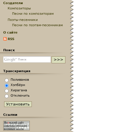
Создатели
Композиторы
Песни по композиторам
Поэты-песенники
Песни по поэтам-песенникам
О сайте
RSS
Поиск
Транскрипция
Поливанов
Хэпбёрн
Хирагана
Отключить
Ссылки