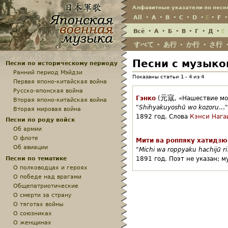
Алфавитные указатели по песн
All
•
A
•
B
•
C
•
D
•
E
•
F
Всё
•
А
•
Б
•
В
•
Г
•
Д
•
Е
すべて
あ行
か行
さ行
•
•
•
Песни с музыко
Песни по историческому периоду
Ранний период Мэйдзи
Показаны статьи 1 - 4 из 4
Первая японо-китайская война
Русско-японская война
元寇
Гэнко
(
,
«Нашествие мо
Вторая японо-китайская война
"
Shihyakuyoshū wo kozoru
…"
Вторая мировая война
1892 год.
Слова
Кэнси Нага
Песни по роду войск
Об армии
О флоте
Мити ва роппяку хатидзю
Об авиации
"
Michi wa roppyaku hachijū ri
Песни по тематике
1891 год.
Поэт не указан;
м
О полководцах и героях
О победе над врагами
Общепатриотические
О смерти за страну
О тяготах войны
О союзниках
О женщинах