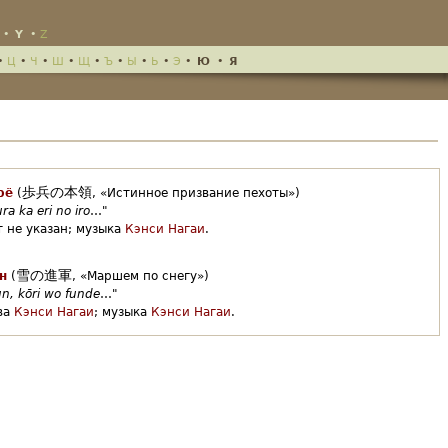
•
Y
•
Z
•
Ц
•
Ч
•
Ш
•
Щ
•
Ъ
•
Ы
•
Ь
•
Э
•
Ю
•
Я
歩兵の本領
рё
(
,
«Истинное призвание пехоты»)
a ka eri no iro
…"
 не указан;
музыка
Кэнси Нагаи
.
雪の進軍
н
(
,
«Маршем по снегу»)
un, kōri wo funde
…"
ва
Кэнси Нагаи
;
музыка
Кэнси Нагаи
.