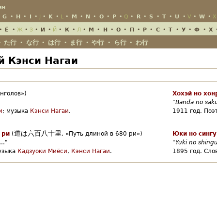
Jump to Navigation
ям
•
G
•
H
•
I
•
J
•
K
•
L
•
M
•
N
•
O
•
P
•
Q
•
R
•
S
•
T
•
U
•
V
•
W
•
X
•
Ё
•
Ж
•
З
•
И
•
Й
•
К
•
Л
•
М
•
Н
•
О
•
П
•
Р
•
С
•
Т
•
У
•
Ф
•
Х
た行
な行
は行
ま行
や行
ら行
わ行
•
•
•
•
•
•
•
й Кэнси Нагаи
нголов»)
Хохэй но хон
"
Banda no sakur
и
;
музыка
Кэнси Нагаи
.
1911 год.
Поэт
道は六百八十里
 ри
(
,
«Путь длиной в 680 ри»)
Юки но сингу
…"
"
Yuki no shing
узыка
Кадзуоки Миёси
,
Кэнси Нагаи
.
1895 год.
Сло