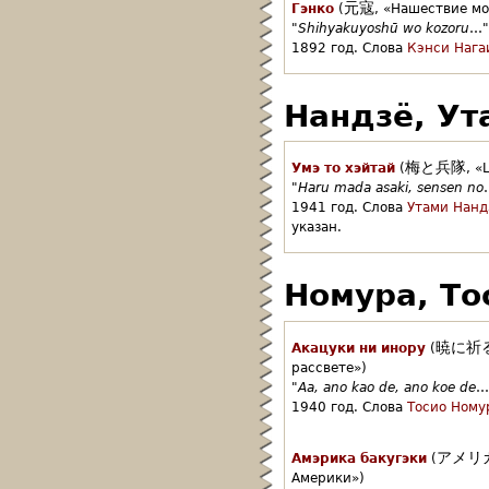
元寇
Гэнко
(
,
«Нашествие мо
"
Shihyakuyoshū wo kozoru
…"
1892 год.
Слова
Кэнси Нага
Нандзё, Ут
梅と兵隊
Умэ то хэйтай
(
,
«
"
Haru mada asaki, sensen no
1941 год.
Слова
Утами Нанд
указан.
Номура, То
暁に祈
Акацуки ни инору
(
рассвете»)
"
Aa, ano kao de, ano koe de
…
1940 год.
Слова
Тосио Ному
アメリ
Амэрика бакугэки
(
Америки»)