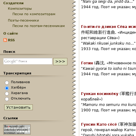
"
Nani ga seigi da, jindō da
…"
Создатели
1944 год.
Поэт не указан;
м
Композиторы
Песни по композиторам
Поэты-песенники
Песни по поэтам-песенникам
Го-ити-го дзикэн Сёва ис
件昭和維新行進曲
,
«Инциден
О сайте
реставрации Сёва»)
RSS
"
Wakaki rikusei junkoku no
…"
1933 год.
Поэт не указан;
к
Поиск
轟沈
Готин
(
,
«Мгновенное п
"
Kawaii gyorai to issho ni tsu
Транскрипция
1944 год.
Поэт не указан;
м
Поливанов
Хэпбёрн
Хирагана
軍艦行
Гункан косинкёку
(
Отключить
кораблей»)
"
Mamoru mo semuru mo kuro
1900 год.
Поэт не указан;
м
Ссылки
軍神加
Гунсин Като сёсё
(
герой, генерал-майор Като»
"
Danshi hitotabi sora yukaba