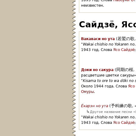
1893 год.
Слова
Наобуми От
неизвестен.
Сайдзё, Яс
若鷲の歌
Вакаваси но ута
(
,
"
Wakai chishio no Yokaren no
1943 год.
Слова
Ясо Сайдзё
;
同期の桜
Доки но сакура
(
,
расцветшие цветки сакуры»
"
Kisama to ore to wa dōki no 
Около 1944 года.
Слова
Ясо
Омуры
.
予科練の歌
Ёкарэн но ута
(
,
↳
Другое название песни «
"
Wakai chishio no Yokaren no
1943 год.
Слова
Ясо Сайдзё
;