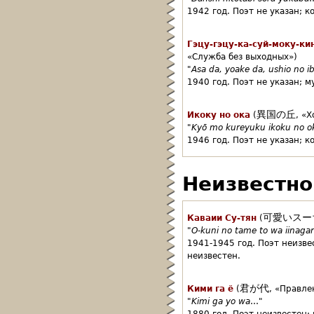
1942 год.
Поэт не указан;
к
Гэцу-гэцу-ка-суй-моку-ки
«Служба без выходных»)
"
Asa da, yoake da, ushio no i
1940 год.
Поэт не указан;
м
異国の丘
Икоку но ока
(
,
«Х
"
Kyō mo kureyuku ikoku no o
1946 год.
Поэт не указан;
к
Неизвестно
可愛いスー
Каваии Су-тян
(
"
O-kuni no tame to wa iinaga
1941-1945 год.
Поэт неизве
неизвестен.
君が代
Кими га ё
(
,
«Правле
"
Kimi ga yo wa
…"
1880 год.
Поэт неизвестен;