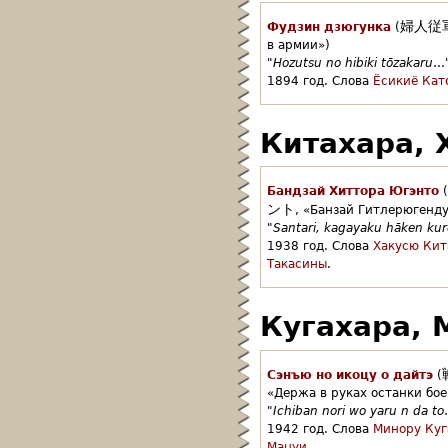
婦人従
Фудзин дзюгунка
(
в армии»)
"
Hozutsu no hibiki tōzakaru
…
1894 год.
Слова
Ёсикиё Кат
Китахара, 
Бандзай Хиттора Югэнто
(
ント
,
«Банзай Гитлерюгенду
"
Santari, kagayaku hāken kur
1938 год.
Слова
Хакусю Кит
Такасины
.
Кугахара, 
Сэнъю но икоцу о дайтэ
(
«Держа в руках останки бое
"
Ichiban nori wo yaru n da to
1942 год.
Слова
Минору Куг
Мацуи
.