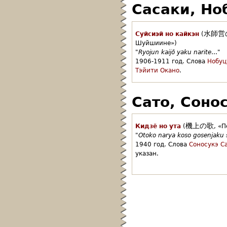
Сасаки, Но
水師営
Суйсиэй но кайкэн
(
Шуйшиине»)
"
Ryojun kaijō yaku narite
…"
1906-1911 год.
Слова
Нобуц
Тэйити Окано
.
Сато, Соно
機上の歌
Кидзё но ута
(
,
«П
"
Otoko narya koso gosenjaku 
1940 год.
Слова
Соносукэ С
указан.
Страницы