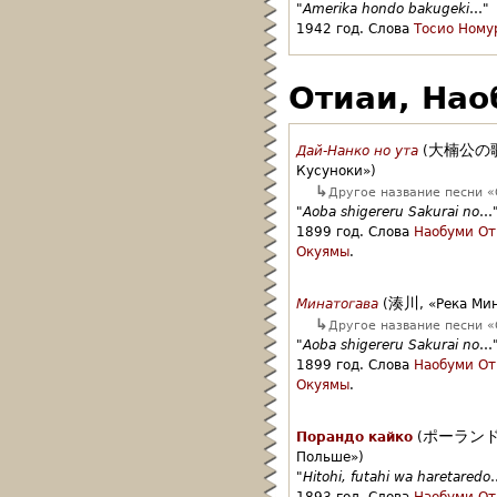
"
Amerika hondo bakugeki
…"
1942 год.
Слова
Тосио Ному
Отиаи, Нао
大楠公の
Дай-Нанко но ута
(
Кусуноки»)
↳
Другое название песни «
"
Aoba shigereru Sakurai no
…
1899 год.
Слова
Наобуми От
Окуямы
.
湊川
Минатогава
(
,
«Река Ми
↳
Другое название песни «
"
Aoba shigereru Sakurai no
…
1899 год.
Слова
Наобуми От
Окуямы
.
ポーラン
Порандо кайко
(
Польше»)
"
Hitohi, futahi wa haretaredo