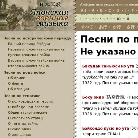
Jump
Алфавитные указатели по песн
All
•
A
•
B
•
C
•
D
•
E
•
F
Всё
•
А
•
Б
•
В
•
Г
•
Д
•
Е
Щ
•
Ъ
•
Ы
•
Ь
•
Э
•
Ю
•
Я
すべて
あ行
か行
さ行
•
•
•
Песни по 
Песни по историческому периоду
Ранний период Мэйдзи
Не указано
Первая японо-китайская война
Русско-японская война
Вторая японо-китайская война
Вторая мировая война
Бакудан санъюси но ута
(
трёх героических живых бо
Песни по роду войск
"
Byōkōchin no teki no jin
…"
Об армии
1932 год.
Поэт не указан;
к
О флоте
Об авиации
Песни по тематике
防空音頭
Боку ондо
(
,
«Наро
О полководцах и героях
противовоздушной обороне»
О победе над врагами
"
Naru wa sairen shirase da tō
Общепатриотические
1936 год.
Поэт не указан;
м
О смерти за страну
О тяготах войны
米
Бэйхондо кусю но ута
(
О союзниках
территорию США»)
О женщинах