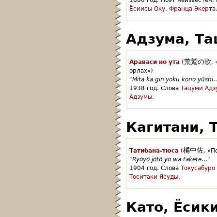
Ёсиисы Оку
,
Франца Экерта
Адзума, Та
荒鷲の歌
Араваси но ута
(
,
орлах»)
"
Mita ka gin'yoku kono yūshi
1938 год.
Слова
Тацуми Адз
Адзумы
.
Кагитани, 
橘中佐
Татибана-тюса
(
,
«П
"
Ryōyō jōtō yo wa takete
…"
1904 год.
Слова
Токусабуро
Тоситаки Ясуды
.
Като, Ёсик