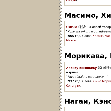
Масимо, Хи
戦友
Сэнъю
(
,
«Боевой това
"
Koko wa o-kuni wo nanbyaku
1905 год.
Слова
Хисэна Мас
Миёси
.
Морикава,
愛国行
Айкоку косинкёку
(
марш»)
"
Miyo tōkai no sora akete
…"
1937 год.
Слова
Юкио Мори
Сэтогути
.
Нагаи, Кэн