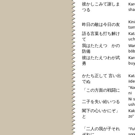
彼かしこみて謝しま
Kar
つる
sha
Kin
昨日の敵は今日の友
to
語る言葉も打ち解け
Kat
て
uch
我はたたえつ かの
War
防備
bōb
彼はたたえつわが武
Kar
勇
bu
かたち正して 言い出
Kat
でぬ
iid
"Ko
「この方面の戦闘に
ni
Ni 
二子を失い給いつる
ush
閣下の心いかにぞ」
Kak
と
zo"
「二人の我が子それ
"Fu
ぞれに
sor