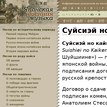
Jump
Алфавитные указатели по песн
All
•
A
•
B
•
C
•
D
•
E
•
F
Всё
•
А
•
Б
•
В
•
Г
•
Д
•
Е
Щ
•
Ъ
•
Ы
•
Ь
•
Э
•
Ю
•
Я
すべて
あ行
か行
さ行
•
•
•
Суйсиэй н
Песни по историческому периоду
Ранний период Мэйдзи
Первая японо-китайская война
Суйсиэй но кай
Русско-японская война
Вторая японо-китайская война
Suishiei no Kaike
Вторая мировая война
Шуйшиине») — п
Песни по роду войск
Об армии
японской войны,
О флоте
Об авиации
подписания дог
Песни по тематике
русской крепост
О полководцах и героях
О победе над врагами
Общепатриотические
Договор о сдаче
О смерти за страну
подписан комен
О тяготах войны
О союзниках
Анатолием Стес
О женщинах