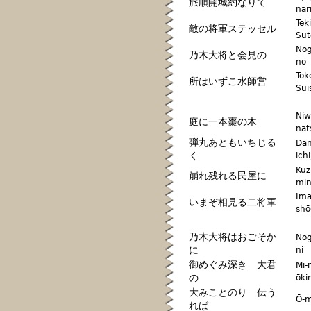
旅順開城約なりて
nar
Tek
敵の将軍ステッセル
Sut
Nog
乃木大将と会見の
no
Tok
所はいずこ水師営
Sui
Niw
庭に一本棗の木
nat
弾丸あともいちじる
Dan
く
ichi
Kuz
崩れ残れる民屋に
min
Ima
いまぞ相見る二将軍
sh
乃木大将はおごそか
Nog
に
ni
御めぐみ深き 大君
Mi-
の
ōki
大みことのり 伝う
Ō-m
れば