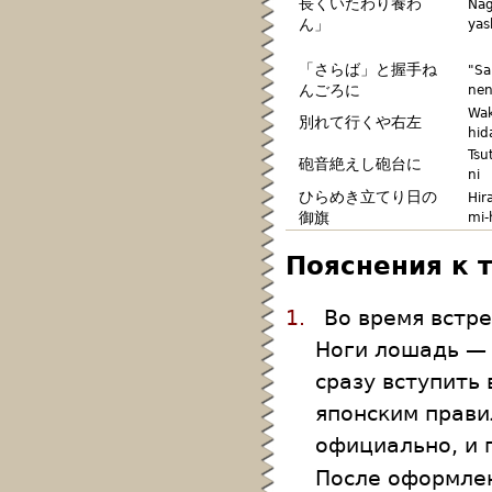
長くいたわり養わ
Nag
ん」
yas
「さらば」と握手ね
"Sa
んごろに
nen
Wak
別れて行くや右左
hid
Tsu
砲音絶えし砲台に
ni
ひらめき立てり日の
Hir
御旗
mi-
Пояснения к 
1.
Во время встр
Ноги лошадь — 
сразу вступить
японским прав
официально, и 
После оформлен