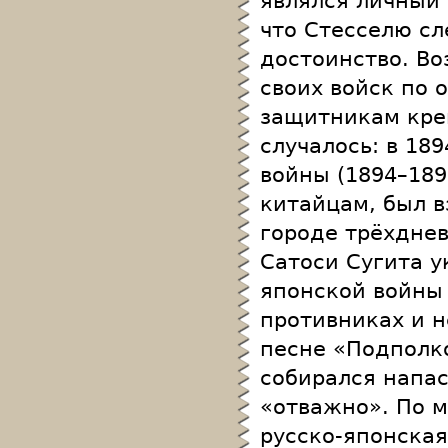
являлся личный 
что Стесселю сл
достоинство. В
своих войск по
защитникам кре
случалось: в 18
войны (1894–189
китайцам, был в
городе трёхдне
Сатоси Сугита у
японской войны 
противниках и н
песне «Подполк
собирался напас
«отважно». По м
русско-японская