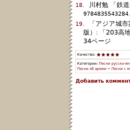
川村勉 「鉄道
18.
9784835543284
「アジア城市
19.
版）
「203
:
34ページ
Качество:
Категории:
Песни русско-яп
Песни об армии
•
Песни с м
Добавить коммен