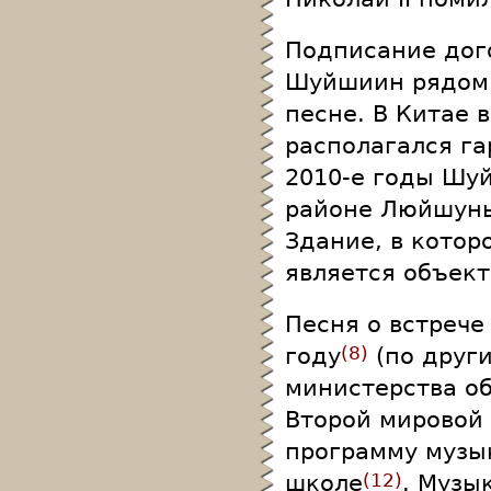
Подписание дого
Шуйшиин рядом 
песне. В Китае
располагался га
2010-е годы Шуй
районе Люйшунь
Здание, в котор
является объек
Песня о встрече
году
(по друг
8
министерства о
Второй мировой
программу музы
школе
. Музы
12