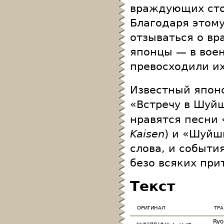
враждующих сто
Благодаря этому
отзываться о вр
японцы — в вое
превосходили и
Известный япон
«Встречу в Шуйш
нравятся песни 
Kaisen
) и «Шуйш
слова, и событи
безо всяких при
Текст
оригинал
тр
Ryo