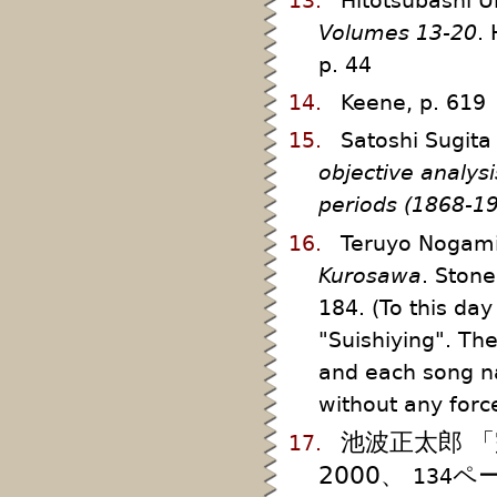
13.
Hitotsubashi U
Volumes 13-20
.
p. 44
14.
Keene, p. 619
15.
Satoshi Sugit
objective analysi
periods (1868-1
16.
Teruyo Nogam
Kurosawa
. Ston
184. (To this da
"Suishiying". Th
and each song na
without any forc
池波正太郎 
17.
2000、
ペ
134