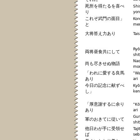
死所を得たるを喜べ
Shi
り
yor
これぞ武門の面目」
Kor
と
men
大将答え力あり
Tai
Ryō
両将昼食共にして
shi
Nao
尚も尽きせぬ物語
mon
「われに愛する良馬
"Wa
あり
ari
今日の記念に献ずべ
Kyō
し」
ken
「厚意謝するに余り
"Kō
あり
ari
Gun
軍のおきてに従いて
shi
他日わが手に受領せ
Taj
ば
seb