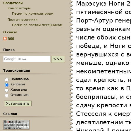
Марэсукэ Ноги 2
Создатели
Композиторы
пятимесячной ос
Песни по композиторам
Порт-Артур гене
Поэты-песенники
Песни по поэтам-песенникам
разным оценкам,
О сайте
числе обоих сын
RSS
победа, и Ноги 
Поиск
вернувшихся с 
меньше, однако
некомпетентным
Транскрипция
сдал крепость, 
Поливанов
Хэпбёрн
то время как в 
Хирагана
Отключить
боеприпасы, и 
сдачу крепости 
Стесселя к смер
Ссылки
десятилетним т
Николай II поми