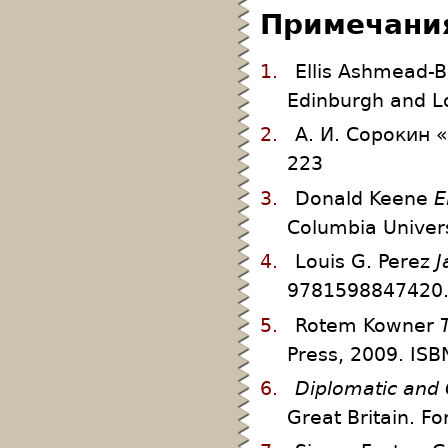
Примечани
1.
Ellis Ashmead-B
Edinburgh and L
2.
А. И. Сорокин «
223
3.
Donald Keene
E
Columbia Univer
4.
Louis G. Perez
J
9781598847420.
5.
Rotem Kowner
Press, 2009. IS
6.
Diplomatic and 
Great Britain. Fo