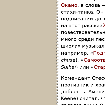
Окано
, а слова
стихи-танка. Он
подписании дог
на этот рассказ
повествовательн
много среди пес
школах музыкал
например, «
Под
chūsa
), «
Самоот
Suihei
) или «
Ста
Комендант Стес
противник и хр
доблесть. Амери
Keene) считал, 