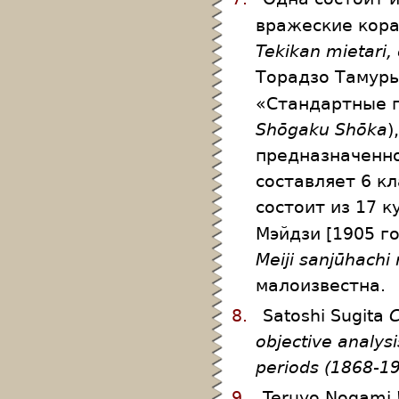
вражеские кора
Tekikan mietari, 
Торадзо Тамуры
«Стандартные п
Shōgaku Shōka
)
предназначенно
составляет 6 кл
состоит из 17 к
Мэйдзи [1905 го
Meiji sanjūhachi
малоизвестна.
8.
Satoshi Sugita
C
objective analysi
periods (1868-1
9.
Teruyo Nogami