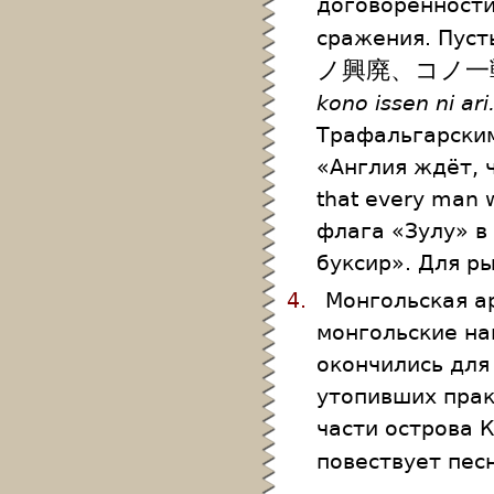
договорённости
сражения. Пуст
ノ興廃、コノ一
kono issen ni ari
Трафальгарским
«Англия ждёт, 
that every man 
флага «Зулу» в
буксир». Для р
4.
Монгольская а
монгольские на
окончились для
утопивших прак
части острова 
повествует пес