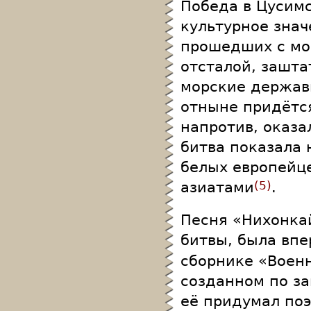
Победа в Цусимс
культурное знач
прошедших с мом
отсталой, зашта
морские державы
отныне придётс
напротив, оказа
битва показала 
белых европейц
азиатами
.
5
Песня «Нихонка
битвы, была впе
сборнике «Военн
созданном по за
её придумал поэ