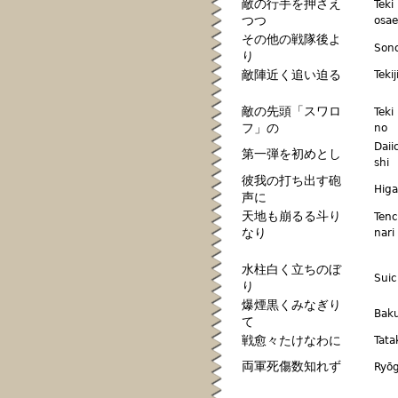
敵の行手を押さえ
Teki
つつ
osae
その他の戦隊後よ
Sono
り
敵陣近く追い迫る
Teki
敵の先頭「スワロ
Teki
フ」の
no
Daii
第一弾を初めとし
shi
彼我の打ち出す砲
Higa
声に
天地も崩るる斗り
Tenc
なり
nari
水柱白く立ちのぼ
Suic
り
爆煙黒くみなぎり
Baku
て
戦愈々たけなわに
Tata
両軍死傷数知れず
Ryōg