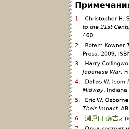
Примечани
1.
Christopher H. 
to the 21st Cent
460
2.
Rotem Kowner
Press, 2009, I
3.
Harry Collingw
Japanese War
. 
4.
Dallas W. Isom
Midway
. Indiana
5.
Eric W. Osborn
Their Impact
. A
瀬戸口 藤吉
6.
(
7.
Одна состоит и