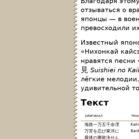
Благодаря этому
отзываться о вр
японцы — в вое
превосходили и
Известный япон
«Нихонкай кайсэ
нравятся песни 
見
Suishiei no Ka
лёгкие мелодии,
удивительной то
Текст
оригинал
тра
海路一万五千余浬
Kair
万苦を忍び東洋に
Bank
最後の勝敗決せん