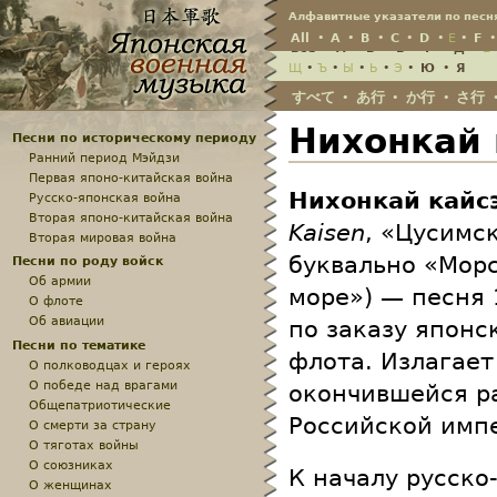
Jump
Алфавитные указатели по песн
All
•
A
•
B
•
C
•
D
•
E
•
F
Всё
•
А
•
Б
•
В
•
Г
•
Д
•
Е
Щ
•
Ъ
•
Ы
•
Ь
•
Э
•
Ю
•
Я
すべて
あ行
か行
さ行
•
•
•
Нихонкай 
Песни по историческому периоду
Ранний период Мэйдзи
Первая японо-китайская война
Нихонкай кайс
Русско-японская война
Вторая японо-китайская война
Kaisen
, «Цусимс
Вторая мировая война
буквально «Морс
Песни по роду войск
Об армии
море») — песня 
О флоте
Об авиации
по заказу японс
Песни по тематике
флота. Излагает
О полководцах и героях
О победе над врагами
окончившейся р
Общепатриотические
Российской имп
О смерти за страну
О тяготах войны
О союзниках
К началу русско
О женщинах