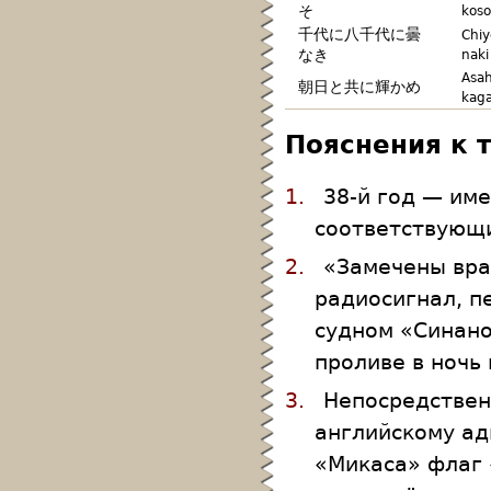
そ
koso
千代に八千代に曇
Chiy
なき
naki
Asah
朝日と共に輝かめ
kag
Пояснения к 
1.
38-й год — име
соответствующи
2.
«Замечены вра
радиосигнал, п
судном «Синано
проливе в ночь 
3.
Непосредствен
английскому ад
«Микаса» флаг 