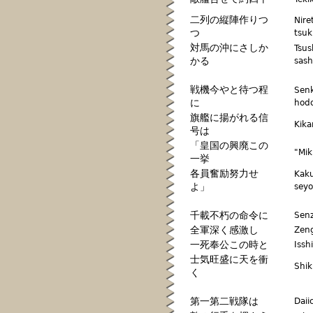
二列の縦陣作りつ
Nire
つ
tsuk
対馬の沖にさしか
Tsus
かる
sash
戦機今やと待つ程
Senk
に
hodo
旗艦に揚がれる信
Kika
号は
「皇国の興廃この
"Mik
一挙
各員奮励努力せ
Kaku
よ」
seyo
千載不朽の命令に
Senz
全軍深く感激し
Zeng
一死奉公この時と
Issh
士気旺盛に天を衝
Shik
く
第一第二戦隊は
Daii