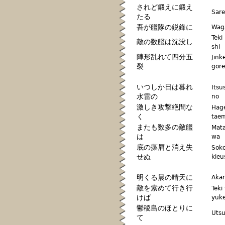
されど鍛えに鍛え
Sare
たる
吾が艦隊の鋭鋒に
Waga
Teki
敵の数艦は沈没し
shi
陣形乱れて四分五
Jink
裂
gore
いつしか日は暮れ
Itsu
水雷の
no
激しき攻撃絶間な
Hage
く
tae
またも数多の敵艦
Mata
は
wa
底の藻屑と消え失
Sok
せぬ
kieu
明くる晨の晴天に
Akar
敵を索めて行き行
Teki
けば
yuk
鬱稜島のほとりに
Utsu
て