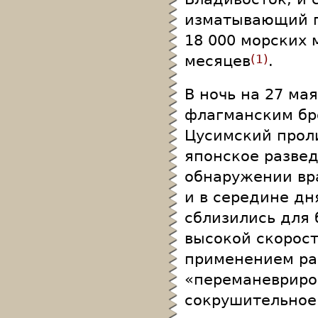
изматывающий п
18 000 морских 
месяцев
.
1
В ночь на 27 ма
флагманским бр
Цусимский прол
японское развед
обнаружении вра
и в середине дн
сблизились для 
высокой скорос
применением ра
«переманевриров
сокрушительное