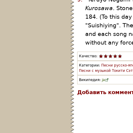
Kurosawa
. Ston
184. (To this da
"Suishiying". Th
and each song na
without any forc
Качество:
Категории:
Песни русско-яп
Песни с музыкой Токити Сэт
Википедия:
ja
Добавить коммен