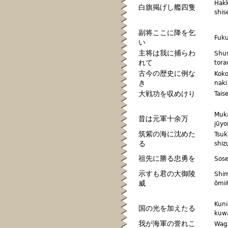
Hakk
白旗掲げし艦四隻
shis
副将ここに降を乞
Fuku
い
主将は我に捕らわ
Shus
れて
tora
古今の歴史に例な
Koko
き
naki
大戦功を収めけり
Tais
Muk
昔は元軍十余万
jūy
筑紫の海に沈めた
Tsuk
る
shi
祖先に勝る忠勇を
Sose
示すも君の大御陵
Shi
威
ōmii
Kuni
国の光を加えたる
kuw
我が海軍の誉れこ
Wag