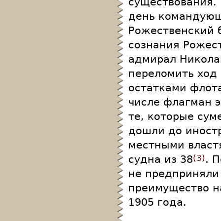
существования. 
день командующ
Рожественский б
сознания Рожес
адмирал Николай
переломить ход 
остатками флот
числе флагман э
те, которые сум
дошли до иност
местными властя
судна из 38
. 
3
не предприняли
преимущество на
1905 года.