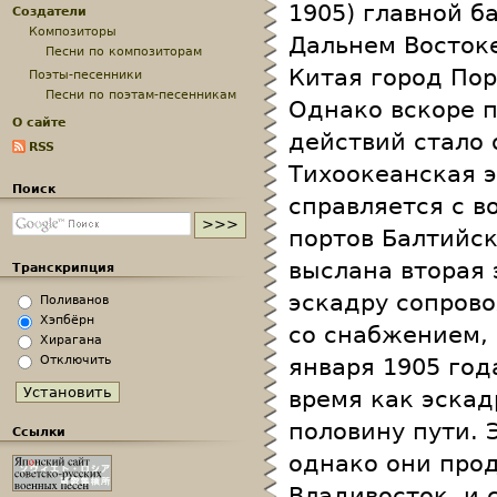
1905) главной б
Создатели
Композиторы
Дальнем Восток
Песни по композиторам
Китая город Пор
Поэты-песенники
Песни по поэтам-песенникам
Однако вскоре 
О сайте
действий стало 
RSS
Тихоокеанская э
Поиск
справляется с в
портов Балтийск
выслана вторая 
Транскрипция
эскадру сопров
Поливанов
Хэпбёрн
со снабжением, 
Хирагана
Отключить
января 1905 год
время как эскад
половину пути. 
Ссылки
однако они про
Владивосток, и 