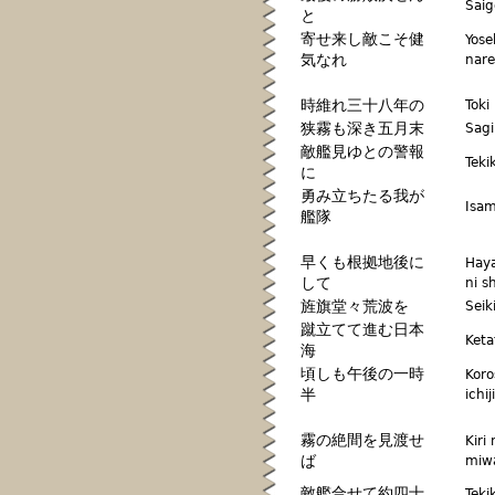
Saig
と
寄せ来し敵こそ健
Yose
気なれ
nare
時維れ三十八年の
Toki
狭霧も深き五月末
Sagi
敵艦見ゆとの警報
Teki
に
勇み立ちたる我が
Isam
艦隊
早くも根拠地後に
Hay
して
ni s
旌旗堂々荒波を
Seik
蹴立てて進む日本
Keta
海
頃しも午後の一時
Kor
半
ichi
霧の絶間を見渡せ
Kiri
ば
miw
敵艦合せて約四十
Teki