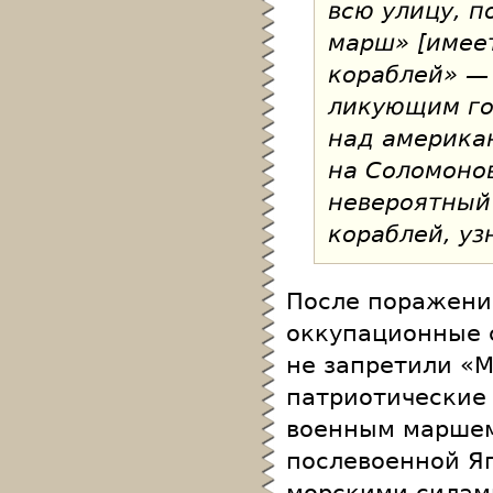
всю улицу, п
марш» [имее
кораблей» — 
ликующим го
над америка
на Соломоно
невероятный
кораблей, уз
После поражени
оккупационные 
не запретили «М
патриотические 
военным маршем
послевоенной Я
морскими силам