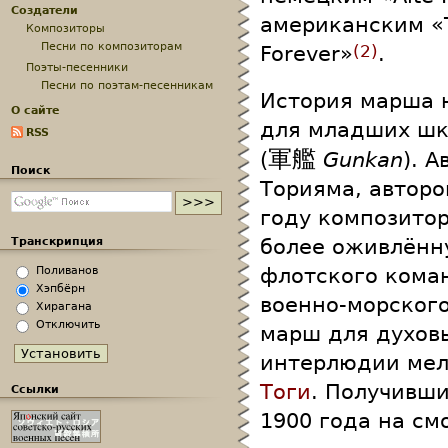
Создатели
американским «Th
Композиторы
Песни по композиторам
Forever»
.
2
Поэты-песенники
Песни по поэтам-песенникам
История марша н
О сайте
для младших шк
RSS
軍艦
(
Gunkan
). 
Поиск
Торияма, авторо
году композито
Транскрипция
более оживлённу
Поливанов
флотского кома
Хэпбёрн
военно-морского
Хирагана
Отключить
марш для духовы
интерлюдии мел
Тоги
. Получивш
Ссылки
1900 года на см