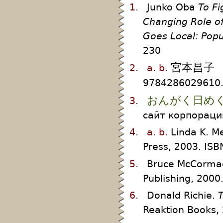
1.
Junko Oba
To Fi
Changing Role o
Goes Local: Popu
230
宮本昌子 
2.
a.
b.
9784286029610.
おんがく日めく
3.
сайт корпораци
4.
a.
b.
Linda K. M
Press, 2003. IS
5.
Bruce McCorma
Publishing, 200
6.
Donald Richie.
T
Reaktion Books,