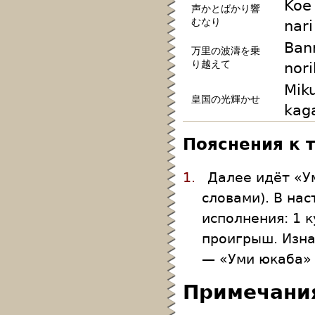
Koe
声かとばかり響
むなり
nari
Ban
万里の波濤を乗
り越えて
nori
Miku
皇国の光輝かせ
kag
Пояснения к 
1.
Далее идёт «У
словами). В на
исполнения: 1 
проигрыш. Изна
— «Уми юкаба» 
Примечани