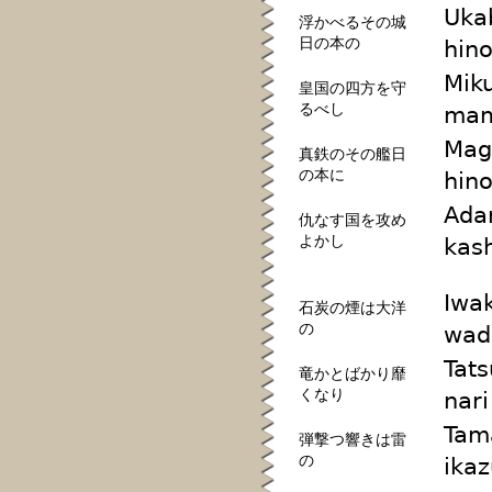
Uka
浮かべるその城
日の本の
hin
Mik
皇国の四方を守
るべし
mam
Mag
真鉄のその艦日
の本に
hin
Ada
仇なす国を攻め
よかし
kash
Iwa
石炭の煙は大洋
の
wad
Tats
竜かとばかり靡
くなり
nari
Tama
弾撃つ響きは雷
の
ikaz