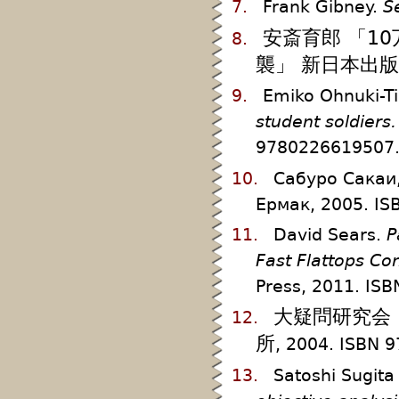
7.
Frank Gibney.
S
安斎育郎 「1
8.
襲」 新日本出
9.
Emiko Ohnuki-T
student soldiers.
9780226619507.
10.
Сабуро Сакаи
Ермак, 2005. IS
11.
David Sears.
P
Fast Flattops Co
Press, 2011. IS
大疑問研究会
12.
所
, 2004. ISBN
13.
Satoshi Sugit