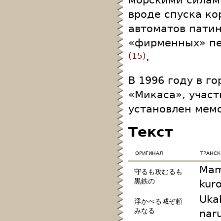
вроде спуска ко
автоматов пати
«фирменных» пе
.
15
В 1996 году в г
«Микаса», участ
установлен мем
Текст
оригинал
транс
Mam
守るも攻むるも
黒鉄の
kur
Uka
浮かべる城ぞ頼
みなる
nar