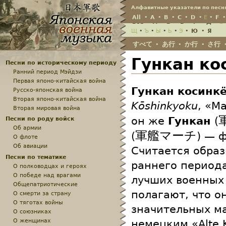
Jump
Алфавитные указатели по песн
All
•
A
•
B
•
C
•
D
•
E
•
F
Всё
•
А
•
Б
•
В
•
Г
•
Д
•
Е
Щ
•
Ъ
•
Ы
•
Ь
•
Э
•
Ю
•
Я
すべて
あ行
か行
さ行
•
•
•
Гункан ко
Песни по историческому периоду
Ранний период Мэйдзи
Первая японо-китайская война
Гункан косинк
Русско-японская война
Вторая японо-китайская война
Kōshinkyoku
, «М
Вторая мировая война
он же
Гункан
(
Песни по роду войск
Об армии
軍艦マーチ
(
) — 
О флоте
Об авиации
Считается обра
Песни по тематике
раннего период
О полководцах и героях
О победе над врагами
лучших военных
Общепатриотические
полагают, что о
О смерти за страну
О тяготах войны
значительных м
О союзниках
О женщинах
немецким «Alte 