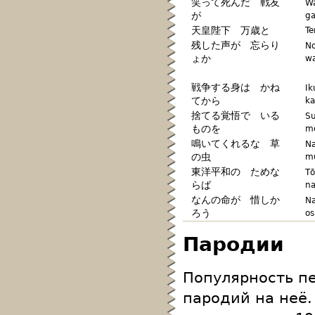
笑って死んだ 戦友
Wa
が
g
天皇陛下 万歳と
Te
残した声が 忘らり
No
ょか
wa
戦争する身は かね
Ik
てから
ka
捨てる覚悟で いる
Su
ものを
m
鳴いてくれるな 草
Na
の虫
m
東洋平和の ためな
Tō
らば
na
なんの命が 惜しか
Na
ろう
os
Пародии
Популярность п
пародий на неё.