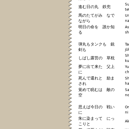
S
進む日の丸 鉄兜
te
馬のたてがみ なで
Um
ながら
n
明日の命を 誰か知
As
る
sh
弾丸もタンクも 銃
Ta
剣も
jū
Sh
しばし露営の 草枕
k
夢に出て来た 父上
Yu
に
ch
死んで還れと 励ま
Sh
され
h
覚めて睨むは 敵の
Sa
空
no
思えば今日の 戦い
Om
に
ni
朱に染まって にっ
Ak
こりと