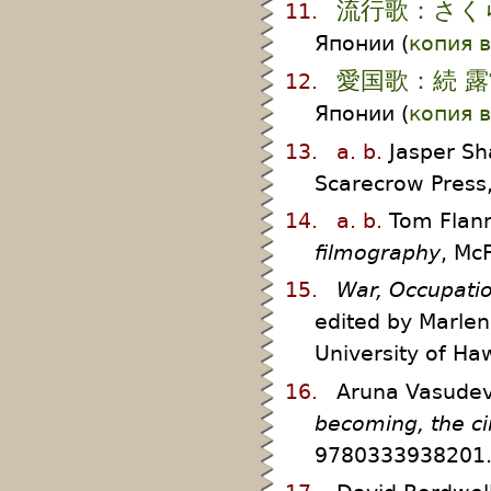
流行歌：さく
11.
Японии (
копия 
愛国歌：続 
12.
Японии (
копия 
13.
a.
b.
Jasper S
Scarecrow Press
14.
a.
b.
Tom Flan
filmography
, Mc
15.
War, Occupatio
edited by Marlen
University of Ha
16.
Aruna Vasudev
becoming, the c
9780333938201.