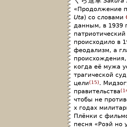
くら進軍
Sakura 
«Продолжение п
Uta
) со словами
данным, в 1939 
патриотический 
происходило в 1
феодализм, а г
происхождения,
когда её мужа у
трагической су
цели
. Мидзо
15
правительства
1
чтобы не против
х годах милитар
Плёнки с фильм
песня «Роэй но 