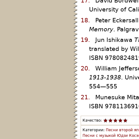
17.
David Bordwel
University of Ca
18.
Peter Eckersal
Memory
. Palgra
19.
Jun Ishikawa
T
translated by Wil
ISBN 9780824819
20.
William Jeffer
1913-1938
. Uni
554—555
21.
Munesuke Mit
ISBN 9781136916
Качество:
Категории:
Песни второй яп
Песни с музыкой Юдзи Косэ