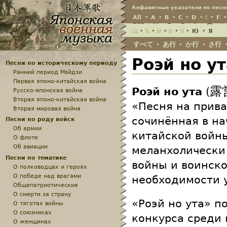
Jump
Алфавитные указатели по песн
All
•
A
•
B
•
C
•
D
•
E
•
F
Всё
•
А
•
Б
•
В
•
Г
•
Д
•
Е
Щ
•
Ъ
•
Ы
•
Ь
•
Э
•
Ю
•
Я
すべて
あ行
か行
さ行
•
•
•
Роэй но у
Песни по историческому периоду
Ранний период Мэйдзи
Первая японо-китайская война
露
Роэй но ута
(
Русско-японская война
Вторая японо-китайская война
«Песня на прива
Вторая мировая война
сочинённая в на
Песни по роду войск
Об армии
китайской войны
О флоте
Об авиации
меланхолически
Песни по тематике
войны и воинск
О полководцах и героях
О победе над врагами
необходимости у
Общепатриотические
О смерти за страну
«Роэй но ута» п
О тяготах войны
О союзниках
конкурса среди 
О женщинах