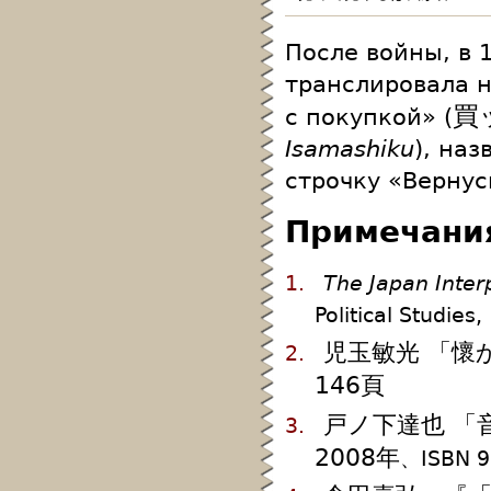
После войны, в 
транслировала 
買
с покупкой» (
Isamashiku
), на
строчку «Вернус
Примечани
1.
The Japan Inter
Political Studies
児玉敏光 「懷
2.
146頁
戸ノ下達也 「
3.
2008年
、ISBN 