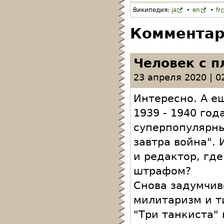
Википедия:
ja
•
en
•
fr
Коммента
Человек с п
23 апреля 2020 | 0
Интересно. А ещ
1939 - 1940 го
суперпопулярны
завтра война". 
и редактор, гд
штрафом?
Снова задумчив
милитаризм и т
"Три танкиста" 