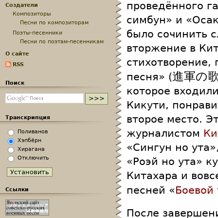
проведённого г
Создатели
Композиторы
симбун» и «Оса
Песни по композиторам
было сочинить 
Поэты-песенники
Песни по поэтам-песенникам
вторжение в Ки
О сайте
стихотворение,
RSS
進軍の
песня» (
Поиск
которое входил
Кикути, понрави
второе место. Э
Транскрипция
журналистом
Ки
Поливанов
Хэпбёрн
«Сингун но ута»
Хирагана
Отключить
«Роэй но ута» к
Китахара и вовс
песней «
Боевой
Ссылки
После завершен