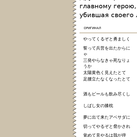
главному герою,
убившая своего 
оригинал
やってくるぞと勇ましく
誓って兵営を出たからに
ゃ
三発やらなきゃ死なりょ
うか
太陽黄色く見えたとて
足腰立たなくなったとて
酒もビールも飲み尽くし
しばし女の膝枕
夢に出て来たアベサダに
切ってやるぞと脅かされ
覚めて見やるは我が倅