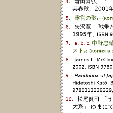
倉田喜弘 『
4.
芸春秋、2001
露営の歌
5.
(
коп
矢沢寬 「戦争
6.
1995年
、ISBN 
中野忠
7.
a.
b.
c.
スト
(
копия в
8.
James L. McCla
2002, ISBN 9780
9.
Handbook of Ja
Hidetoshi Katō, 
9780313239229,
松尾健司 「
10.
大系」 ゆまにて