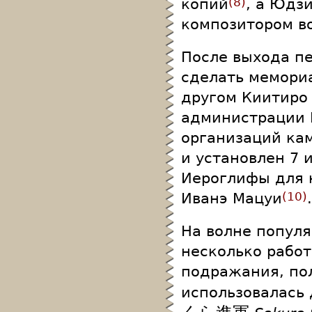
копий
, а Юдз
8
композитором в
После выхода п
сделать мемори
другом Киитиро 
администрации 
организаций кам
и установлен 7 
Иероглифы для 
Иванэ Мацуи
.
10
На волне популя
несколько работ
подражания, по
использовалась 