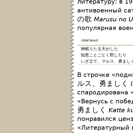
литературу: в 1
антивоенный сат
の歌
Marusu no U
популярная воен
оригинал
神眠りたる天がした
知恵ことごとく黙したり
いざ立て、マルス、勇まし
В строчке «подн
ルス、勇ましく
спародирована «
«Вернусь с побе
勇ましく
Katte k
понравился цен
«Литературный 