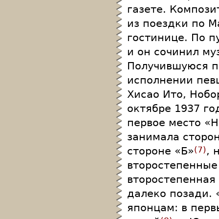
газете. Композ
из поездки по М
гостинице. По пу
и он сочинил му
Получившуюся пе
исполнении пев
Хисао Ито, Ноб
октябре 1937 го
первое место «Н
занимала сторон
стороне «Б»
, 
7
второстепенные 
второстепенная 
далеко позади. 
японцам: в перв