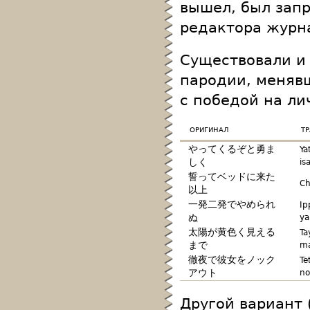
вышел, был запр
редактора журн
Существовали и
пародии, менявш
с победой на л
оригинал
т
やってくるぞと勇ま
Ya
しく
is
誓ってベッドに来た
Ch
以上
一発二発でやめられ
Ip
ぬ
ya
太陽が黄色く見える
Ta
まで
m
徹夜で彼女をノック
Te
アウト
no
Другой вариант 