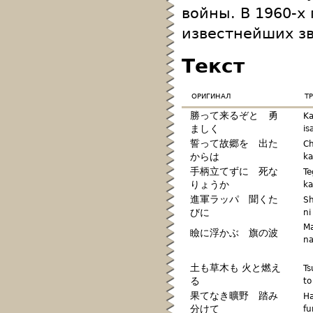
войны. В 1960-х
известнейших з
Текст
оригинал
т
勝って来るぞと 勇
Ka
ましく
is
誓って故郷を 出た
Ch
からは
ka
手柄立てずに 死な
Te
りょうか
ka
進軍ラッパ 聞くた
Sh
びに
ni
Ma
瞼に浮かぶ 旗の波
n
土も草木も 火と燃え
Ts
る
to
果てなき曠野 踏み
Ha
分けて
fu