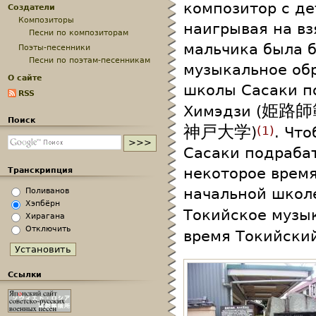
композитор с де
Создатели
Композиторы
наигрывая на вз
Песни по композиторам
мальчика была б
Поэты-песенники
Песни по поэтам-песенникам
музыкальное обр
О сайте
школы Сасаки п
RSS
姫路師
Химэдзи (
Поиск
神戸大学
)
. Чт
1
Сасаки подраба
некоторое время
Транскрипция
начальной школ
Поливанов
Хэпбёрн
Токийское музы
Хирагана
Отключить
время Токийский
Ссылки