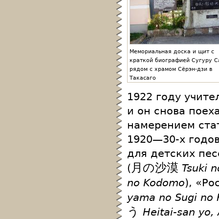
Мемориальная доска и щит с
краткой биографией Сугуру С
рядом с храмом Сёрэн-дзи в
Такасаго
1922 году учите
и он снова поех
намерением стат
1920—30-х годов
для детских пес
月の沙漠
(
Tsuki 
no Kodomo
), «Р
yama no Sugi no 
う
Heitai-san yo,