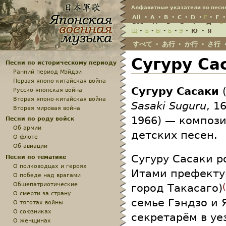
Jump
Алфавитные указатели по песн
All
•
A
•
B
•
C
•
D
•
E
•
F
Всё
•
А
•
Б
•
В
•
Г
•
Д
•
Е
Щ
•
Ъ
•
Ы
•
Ь
•
Э
•
Ю
•
Я
すべて
あ行
か行
さ行
•
•
•
Сугуру Са
Песни по историческому периоду
Ранний период Мэйдзи
Первая японо-китайская война
Сугуру Сасаки
Русско-японская война
Вторая японо-китайская война
Sasaki Suguru
, 1
Вторая мировая война
1966) — композ
Песни по роду войск
Об армии
детских песен.
О флоте
Об авиации
Сугуру Сасаки р
Песни по тематике
О полководцах и героях
Итами префекту
О победе над врагами
Общепатриотические
город Такасаго)
О смерти за страну
семье Гэндзо и 
О тяготах войны
О союзниках
секретарём в у
О женщинах