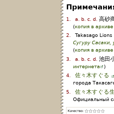
Примечани
高砂
1.
a.
b.
c.
d.
(
копия в архиве
2.
Takasago Lions
Сугуру Сасаки,
(
копия в архиве
池田
3.
a.
b.
c.
d.
интернета
)
佐々木すぐる
4.
города Такасаг
佐々木すぐる
5.
Официальный са
Качество: