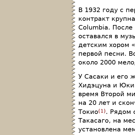
В 1932 году с 
контракт крупн
Columbia. После
оставался в муз
детским хором «
первой песни. В
около 2000 мел
У Сасаки и его 
Хидэцуна и Юки
время Второй м
на 20 лет и скон
Токио
. Рядом
1
Такасаго, на ме
установлена ме