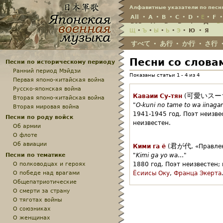
Jump
Алфавитные указатели по песн
All
•
A
•
B
•
C
•
D
•
E
•
F
Всё
•
А
•
Б
•
В
•
Г
•
Д
•
Е
Щ
•
Ъ
•
Ы
•
Ь
•
Э
•
Ю
•
Я
すべて
あ行
か行
さ行
•
•
•
Песни со слова
Песни по историческому периоду
Ранний период Мэйдзи
Показаны статьи 1 - 4 из 4
Первая японо-китайская война
Русско-японская война
可愛いスー
Каваии Су-тян
(
Вторая японо-китайская война
"
O-kuni no tame to wa iinaga
Вторая мировая война
1941-1945 год.
Поэт неизве
Песни по роду войск
неизвестен.
Об армии
О флоте
Об авиации
君が代
Кими га ё
(
,
«Правле
Песни по тематике
"
Kimi ga yo wa
…"
О полководцах и героях
1880 год.
Поэт неизвестен;
О победе над врагами
Ёсиисы Оку
,
Франца Экерта
Общепатриотические
О смерти за страну
О тяготах войны
О союзниках
О женщинах