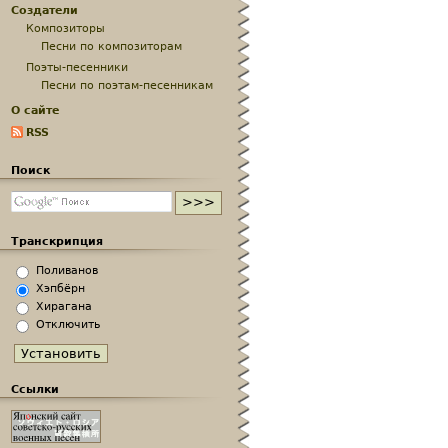
Создатели
Композиторы
Песни по композиторам
Поэты-песенники
Песни по поэтам-песенникам
О сайте
RSS
Поиск
Транскрипция
Поливанов
Хэпбёрн
Хирагана
Отключить
Ссылки