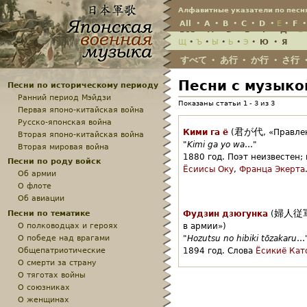
Jump
Алфавитные указатели по песн
All
•
A
•
B
•
C
•
D
•
E
•
F
Всё
•
А
•
Б
•
В
•
Г
•
Д
•
Е
Щ
•
Ъ
•
Ы
•
Ь
•
Э
•
Ю
•
Я
すべて
あ行
か行
さ行
•
•
•
Песни с музыко
Песни по историческому периоду
Ранний период Мэйдзи
Показаны статьи 1 - 3 из 3
Первая японо-китайская война
Русско-японская война
君が代
Кими га ё
(
,
«Правле
Вторая японо-китайская война
"
Kimi ga yo wa
…"
Вторая мировая война
1880 год.
Поэт неизвестен;
Песни по роду войск
Ёсиисы Оку
,
Франца Экерта
Об армии
О флоте
Об авиации
婦人従
Песни по тематике
Фудзин дзюгунка
(
О полководцах и героях
в армии»)
О победе над врагами
"
Hozutsu no hibiki tōzakaru
…
Общепатриотические
1894 год.
Слова
Ёсикиё Кат
О смерти за страну
О тяготах войны
О союзниках
О женщинах