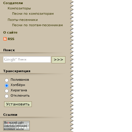
Создатели
Композиторы
Песни по композиторам
Поэты-песенники
Песни по поэтам-песенникам
О сайте
RSS
Поиск
Транскрипция
Поливанов
Хэпбёрн
Хирагана
Отключить
Ссылки