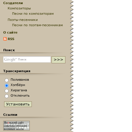
Создатели
Композиторы
Песни по композиторам
Поэты-песенники
Песни по поэтам-песенникам
О сайте
RSS
Поиск
Транскрипция
Поливанов
Хэпбёрн
Хирагана
Отключить
Ссылки