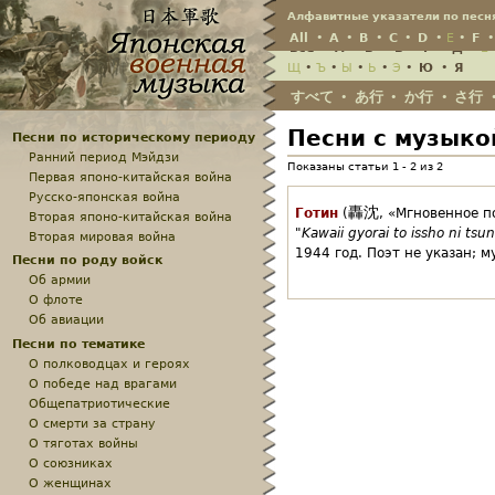
Jump
Алфавитные указатели по песн
All
•
A
•
B
•
C
•
D
•
E
•
F
Всё
•
А
•
Б
•
В
•
Г
•
Д
•
Е
Щ
•
Ъ
•
Ы
•
Ь
•
Э
•
Ю
•
Я
すべて
あ行
か行
さ行
•
•
•
Песни с музыко
Песни по историческому периоду
Ранний период Мэйдзи
Показаны статьи 1 - 2 из 2
Первая японо-китайская война
Русско-японская война
轟沈
Готин
(
,
«Мгновенное п
Вторая японо-китайская война
"
Kawaii gyorai to issho ni tsu
Вторая мировая война
1944 год.
Поэт не указан;
м
Песни по роду войск
Об армии
О флоте
Об авиации
Песни по тематике
О полководцах и героях
О победе над врагами
Общепатриотические
О смерти за страну
О тяготах войны
О союзниках
О женщинах