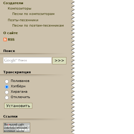
Создатели
Композиторы
Песни по композиторам
Поэты-песенники
Песни по поэтам-песенникам
О сайте
RSS
Поиск
Транскрипция
Поливанов
Хэпбёрн
Хирагана
Отключить
Ссылки