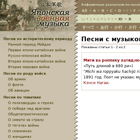
Jump
Алфавитные указатели по песн
All
•
A
•
B
•
C
•
D
•
E
•
F
Всё
•
А
•
Б
•
В
•
Г
•
Д
•
Е
Щ
•
Ъ
•
Ы
•
Ь
•
Э
•
Ю
•
Я
すべて
あ行
か行
さ行
•
•
•
Песни с музыко
Песни по историческому периоду
Ранний период Мэйдзи
Показаны статьи 1 - 2 из 2
Первая японо-китайская война
Русско-японская война
Мити ва роппяку хатидзю
Вторая японо-китайская война
«Путь длиной в 680 ри»)
Вторая мировая война
"
Michi wa roppyaku hachijū ri
Песни по роду войск
1891 год.
Поэт не указан;
м
Об армии
Кэнси Нагаи
.
О флоте
Об авиации
Песни по тематике
О полководцах и героях
О победе над врагами
Общепатриотические
О смерти за страну
О тяготах войны
О союзниках
О женщинах