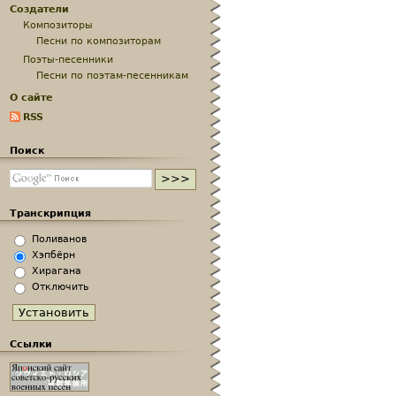
Создатели
Композиторы
Песни по композиторам
Поэты-песенники
Песни по поэтам-песенникам
О сайте
RSS
Поиск
Транскрипция
Поливанов
Хэпбёрн
Хирагана
Отключить
Ссылки