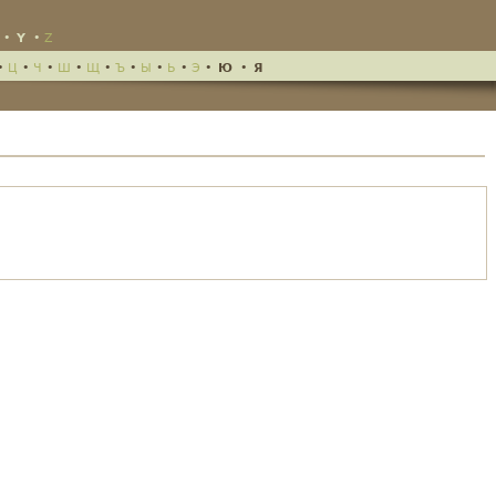
•
Y
•
Z
•
Ц
•
Ч
•
Ш
•
Щ
•
Ъ
•
Ы
•
Ь
•
Э
•
Ю
•
Я