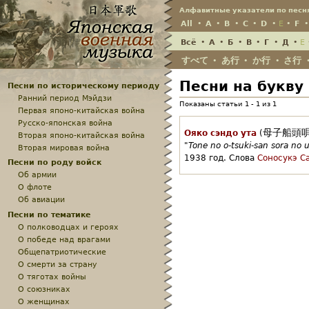
Алфавитные указатели по песн
All
•
A
•
B
•
C
•
D
•
E
•
F
Всё
•
А
•
Б
•
В
•
Г
•
Д
•
Е
すべて
あ行
か行
さ行
•
•
•
Песни на букву
Песни по историческому периоду
Ранний период Мэйдзи
Показаны статьи 1 - 1 из 1
Первая японо-китайская война
Русско-японская война
母子船頭
Ояко сэндо ута
(
Вторая японо-китайская война
"
Tone no o-tsuki-san sora no 
Вторая мировая война
1938 год.
Слова
Соносукэ С
Песни по роду войск
Об армии
О флоте
Об авиации
Песни по тематике
О полководцах и героях
О победе над врагами
Общепатриотические
О смерти за страну
О тяготах войны
О союзниках
О женщинах