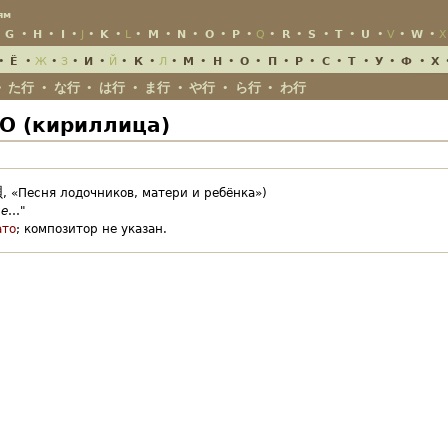
Jump to Navigation
ям
•
G
•
H
•
I
•
J
•
K
•
L
•
M
•
N
•
O
•
P
•
Q
•
R
•
S
•
T
•
U
•
V
•
W
•
X
•
Ё
•
Ж
•
З
•
И
•
Й
•
К
•
Л
•
М
•
Н
•
О
•
П
•
Р
•
С
•
Т
•
У
•
Ф
•
Х
た行
な行
は行
ま行
や行
ら行
わ行
•
•
•
•
•
•
•
 О (кириллица)
唄
,
«Песня лодочников, матери и ребёнка»)
ue
…"
ато
;
композитор не указан.