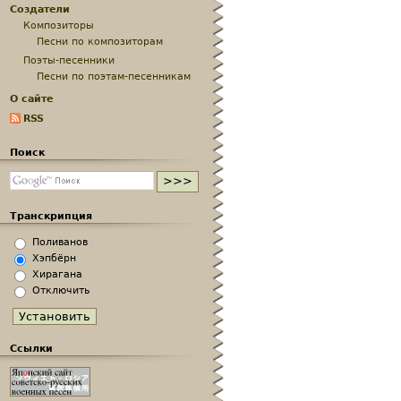
Создатели
Композиторы
Песни по композиторам
Поэты-песенники
Песни по поэтам-песенникам
О сайте
RSS
Поиск
Транскрипция
Поливанов
Хэпбёрн
Хирагана
Отключить
Ссылки