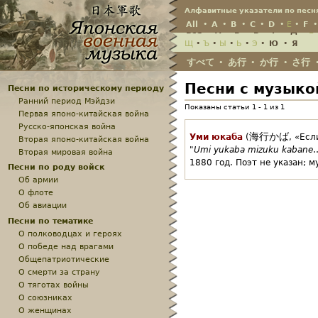
Jump
Алфавитные указатели по песн
All
•
A
•
B
•
C
•
D
•
E
•
F
Всё
•
А
•
Б
•
В
•
Г
•
Д
•
Е
Щ
•
Ъ
•
Ы
•
Ь
•
Э
•
Ю
•
Я
すべて
あ行
か行
さ行
•
•
•
Песни с музыко
Песни по историческому периоду
Ранний период Мэйдзи
Показаны статьи 1 - 1 из 1
Первая японо-китайская война
Русско-японская война
海行かば
Уми юкаба
(
,
«Есл
Вторая японо-китайская война
"
Umi yukaba mizuku kabane
Вторая мировая война
1880 год.
Поэт не указан;
м
Песни по роду войск
Об армии
О флоте
Об авиации
Песни по тематике
О полководцах и героях
О победе над врагами
Общепатриотические
О смерти за страну
О тяготах войны
О союзниках
О женщинах