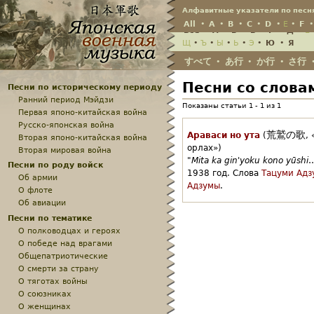
Jump
Алфавитные указатели по песн
All
•
A
•
B
•
C
•
D
•
E
•
F
Всё
•
А
•
Б
•
В
•
Г
•
Д
•
Е
Щ
•
Ъ
•
Ы
•
Ь
•
Э
•
Ю
•
Я
すべて
あ行
か行
さ行
•
•
•
Песни со слова
Песни по историческому периоду
Ранний период Мэйдзи
Показаны статьи 1 - 1 из 1
Первая японо-китайская война
Русско-японская война
荒鷲の歌
Араваси но ута
(
,
Вторая японо-китайская война
орлах»)
Вторая мировая война
"
Mita ka gin'yoku kono yūshi
Песни по роду войск
1938 год.
Слова
Тацуми Адз
Об армии
Адзумы
.
О флоте
Об авиации
Песни по тематике
О полководцах и героях
О победе над врагами
Общепатриотические
О смерти за страну
О тяготах войны
О союзниках
О женщинах