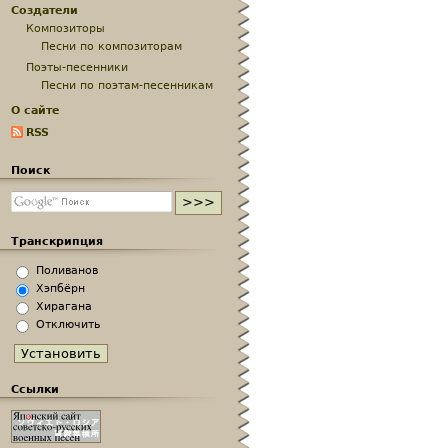
Создатели
Композиторы
Песни по композиторам
Поэты-песенники
Песни по поэтам-песенникам
О сайте
RSS
Поиск
Транскрипция
Поливанов
Хэпбёрн
Хирагана
Отключить
Ссылки