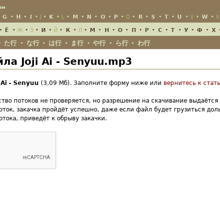
Jump to Navigation
ям
•
G
•
H
•
I
•
J
•
K
•
L
•
M
•
N
•
O
•
P
•
Q
•
R
•
S
•
T
•
U
•
V
•
W
•
X
•
Ё
•
Ж
•
З
•
И
•
Й
•
К
•
Л
•
М
•
Н
•
О
•
П
•
Р
•
С
•
Т
•
У
•
Ф
•
Х
た行
な行
は行
ま行
や行
ら行
わ行
•
•
•
•
•
•
•
а Joji Ai - Senyuu.mp3
 Ai
-
Senyuu
(3,09 Мб). Заполните форму ниже или
вернитесь к стать
ство потоков не проверяется, но разрешение на скачивание выдаётся
оток, закачка пройдёт успешно, даже если файл будет грузиться до
отока, приведёт к обрыву закачки.