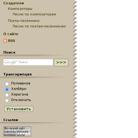
Создатели
Композиторы
Песни по композиторам
Поэты-песенники
Песни по поэтам-песенникам
О сайте
RSS
Поиск
Транскрипция
Поливанов
Хэпбёрн
Хирагана
Отключить
Ссылки