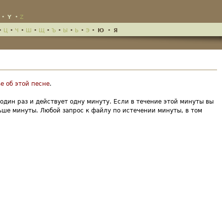
•
Y
•
Z
•
Ц
•
Ч
•
Ш
•
Щ
•
Ъ
•
Ы
•
Ь
•
Э
•
Ю
•
Я
е об этой песне
.
 один раз и действует одну минуту. Если в течение этой минуты вы
льше минуты. Любой запрос к файлу по истечении минуты, в том