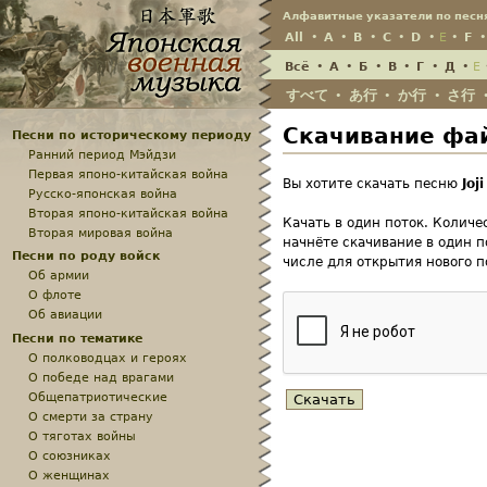
Алфавитные указатели по песн
All
•
A
•
B
•
C
•
D
•
E
•
F
Всё
•
А
•
Б
•
В
•
Г
•
Д
•
Е
すべて
あ行
か行
さ行
•
•
•
Скачивание файл
Песни по историческому периоду
Ранний период Мэйдзи
Первая японо-китайская война
Вы хотите скачать песню
Joji
Русско-японская война
Вторая японо-китайская война
Качать в один поток. Количе
Вторая мировая война
начнёте скачивание в один п
Песни по роду войск
числе для открытия нового п
Об армии
О флоте
Об авиации
Песни по тематике
О полководцах и героях
О победе над врагами
Общепатриотические
О смерти за страну
О тяготах войны
О союзниках
О женщинах